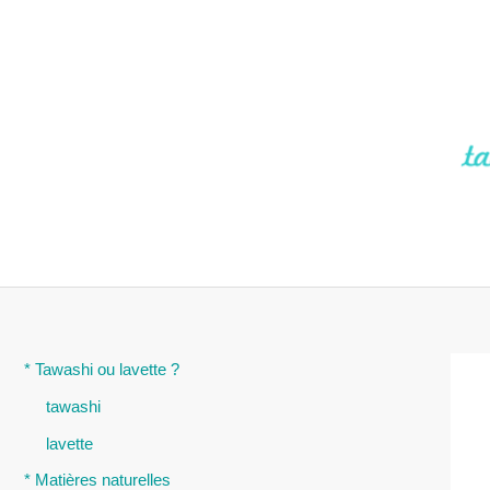
Aller
au
contenu
* Tawashi ou lavette ?
tawashi
lavette
* Matières naturelles