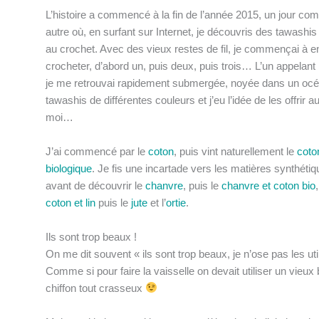
L’histoire a commencé à la fin de l’année 2015, un jour c
autre où, en surfant sur Internet, je découvris des tawashis
au crochet. Avec des vieux restes de fil, je commençai à e
crocheter, d’abord un, puis deux, puis trois… L’un appelant l
je me retrouvai rapidement submergée, noyée dans un oc
tawashis de différentes couleurs et j’eu l’idée de les offrir a
moi…
J’ai commencé par le
coton
, puis vint naturellement le
coto
biologique
. Je fis une incartade vers les matières synthétiq
avant de découvrir le
chanvre
, puis le
chanvre et coton bio
,
coton et lin
puis le
jute
et l’
ortie
.
Ils sont trop beaux !
On me dit souvent « ils sont trop beaux, je n’ose pas les util
Comme si pour faire la vaisselle on devait utiliser un vieux
chiffon tout crasseux