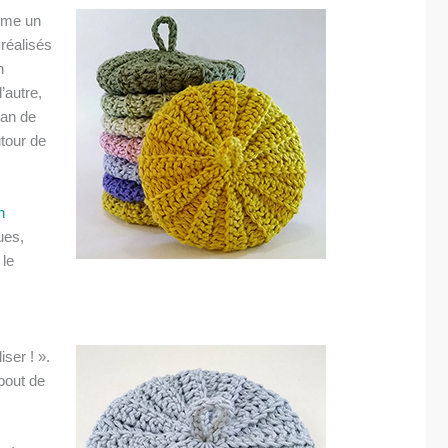
omme un
 réalisés
n
’autre,
éan de
utour de
n
ues,
 le
iser ! ».
 bout de