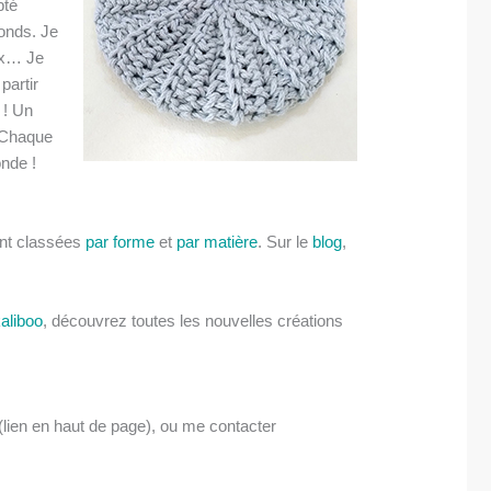
pté
onds. Je
ux… Je
partir
 ! Un
Chaque
onde !
ont classées
par forme
et
par matière
. Sur le
blog
,
aliboo
, découvrez toutes les nouvelles créations
(lien en haut de page), ou me contacter