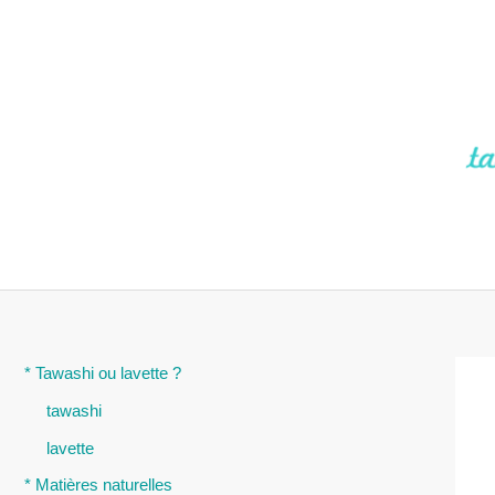
Aller
au
contenu
* Tawashi ou lavette ?
tawashi
lavette
* Matières naturelles