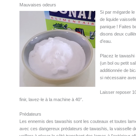
Mauvaises odeurs
Si par mégarde le 
de liquide vaissell
panique ! Faites b
disons deux cuillè
d’eau.
Placez le tawashi 
(un bol ou petit sa
additionnée de bi
si nécessaire avec
Laisser reposer 10
finir, lavez-le à la machine à 40°.
Prédateurs
Les ennemis des tawashis sont les couteaux et toutes lame
avec ces dangereux prédateurs de tawashis, la vaisselle d
veillera à placer le côté tranchant des lames à l’extérieur afi