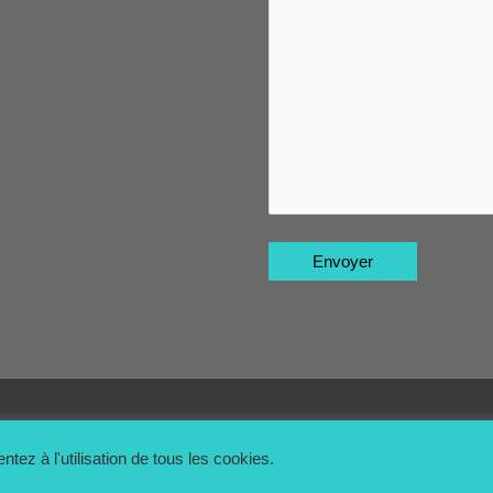
© 2026
Akali Tawashis et lavettes en matières naturelles
|
Accueil
tez à l'utilisation de tous les cookies.