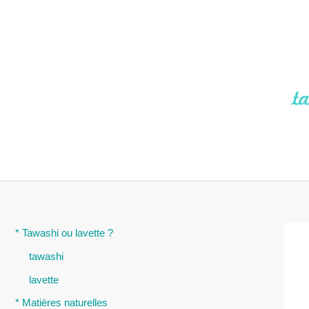
Aller
au
contenu
* Tawashi ou lavette ?
tawashi
lavette
* Matières naturelles