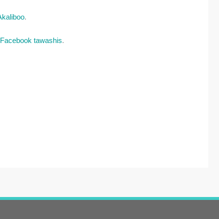
Akaliboo
.
Facebook tawashis
.