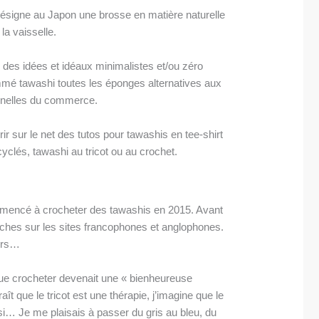
ésigne au Japon une brosse en matière naturelle
 la vaisselle.
 des idées et idéaux minimalistes et/ou zéro
mé tawashi toutes les éponges alternatives aux
nnelles du commerce.
rir sur le net des tutos pour tawashis en tee-shirt
clés, tawashi au tricot ou au crochet.
commencé à crocheter des tawashis en 2015. Avant
rches sur les sites francophones et anglophones.
eurs…
 que crocheter devenait une « bienheureuse
araît que le tricot est une thérapie, j’imagine que le
si… Je me plaisais à passer du gris au bleu, du