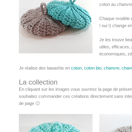
coton au chanvr
Chaque modèle de
! oui !) change e
Je les trouve bea
utiles, efficaces
économiques, zéro
Je réalise des tawashis en
coton
,
coton bio
,
chanvre
,
chanv
La collection
En cliquant sur les images vous ouvrirez la page de prése
souhaitez commander ces créations directement sans inter
de page 🙂