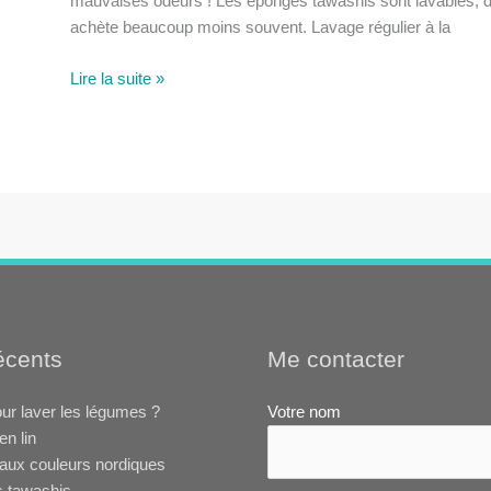
mauvaises odeurs ! Les éponges tawashis sont lavables, 
achète beaucoup moins souvent. Lavage régulier à la
L’entretien
Lire la suite »
des
tawashis
récents
Me contacter
ur laver les légumes ?
Votre nom
en lin
aux couleurs nordiques
s tawashis