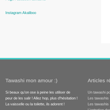
Instagram Akaliboo
Tawashi mon amour :)
Articles 
Si beaux qu’on ose à peine les utiliser de
Un tawashi po
peur de les salir ! Allez hop, plus d’hésitation !
Les tawashis 
La vaisselle ou la toilette, ils adorent !
Les tawashis 
L’entretien de