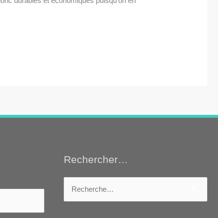
donc durables et économiques puisqu’on en
Rechercher…
Rechercher :