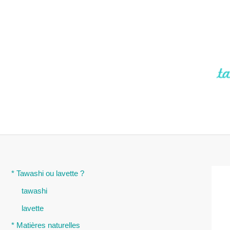
Aller
au
contenu
* Tawashi ou lavette ?
tawashi
lavette
* Matières naturelles