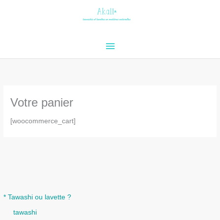
Aller
au
contenu
Menu
principal
Votre panier
[woocommerce_cart]
* Tawashi ou lavette ?
tawashi