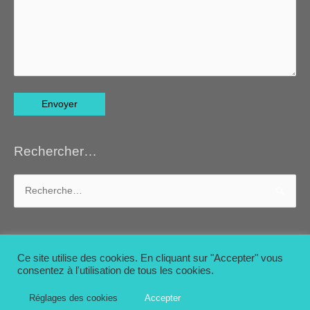
Rechercher…
Rechercher :
Ce site utilise des cookies. En cliquant sur "Accepter" vous
consentez à l'utilisation de tous les cookies.
© 2026
Akali Tawashis et lavettes en matières naturelles
|
Réglages des cookies
Accepter
Accueil