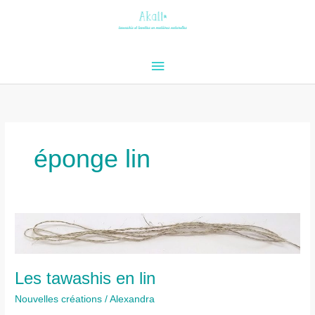
Aller
au
contenu
Menu
principal
éponge lin
Les tawashis en lin
Nouvelles créations
/
Alexandra